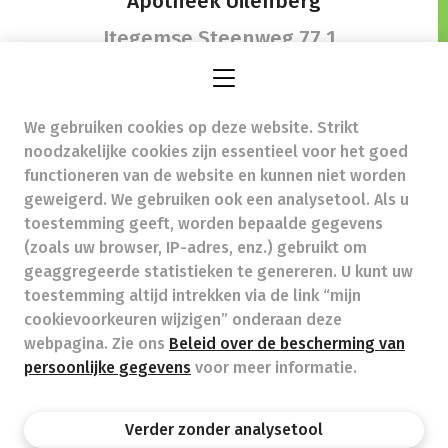
Apotheek Uilenberg
Itegemse Steenweg 77 1,
2270 Herenthout
We gebruiken cookies op deze website. Strikt
info@apotheekuilenberg.be
- Ondernemingsnummer
noodzakelijke cookies zijn essentieel voor het goed
(BTW nr.) (BE)0760861367
functioneren van de website en kunnen niet worden
Beroepstitel:
Apotheker werkzaam in België
geweigerd. We gebruiken ook een analysetool. Als u
toestemming geeft, worden bepaalde gegevens
Beroepsvereniging:
Algemene Pharmaceutische
Bond
autorisatienummer FAGG 131108
(zoals uw browser, IP-adres, enz.) gebruikt om
Valt onder toezicht van de Orde der Apothekers,
geaggregeerde statistieken te genereren. U kunt uw
02/537.42.67, Henri Jasparlaan 94 1060 Brussel
toestemming altijd intrekken via de link “mijn
Deontologie:
Code van de farmaceutische plichtenleer
cookievoorkeuren wijzigen” onderaan deze
Tarieven terugbetaalde zorg
webpagina. Zie ons
Beleid over de bescherming van
persoonlijke gegevens
voor meer informatie.
Apotheek.be
Orde Der Apothekers
FAGG
Verder zonder analysetool
Privacy policy
Wettelijke vermeldingen