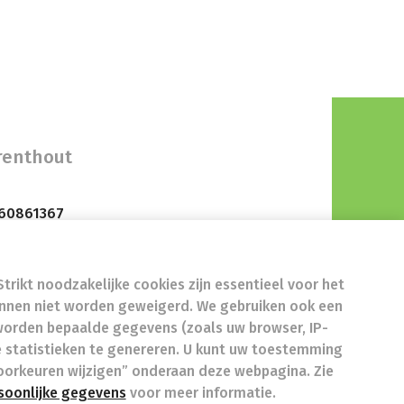
renthout
760861367
GG 131108
trikt noodzakelijke cookies zijn essentieel voor het
4 1060 Brussel
unnen niet worden geweigerd. We gebruiken ook een
worden bepaalde gegevens (zoals uw browser, IP-
 statistieken te genereren. U kunt uw toestemming
evoorkeuren wijzigen” onderaan deze webpagina. Zie
design by
soonlijke gegevens
voor meer informatie.