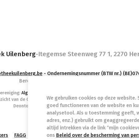
k Uilenberg
-
Itegemse Steenweg 77 1, 2270 He
theekuilenberg.be
- Ondernemingsnummer (BTW nr.) (BE)0
Beroepstitel:
Apotheker werkzaam in België
ereniging:
Algemene Pharmaceutische Bond
autorisatienummer FA
We gebruiken cookies op deze website. S
ezicht van de Orde der Apothekers, 02/537.42.67, Henri Jasparlaan 9
goed functioneren van de website en k
Deontologie:
Code van de farmaceutische plichtenleer
Tarieven terugbetaalde zorg
analysetool. Als u toestemming geeft, 
adres, enz.) gebruikt om geaggregeerde
altijd intrekken via de link “mijn cooki
ons
Beleid over de bescherming van per
kers
FAGG
Privacy policy
Wettelijke vermeldingen